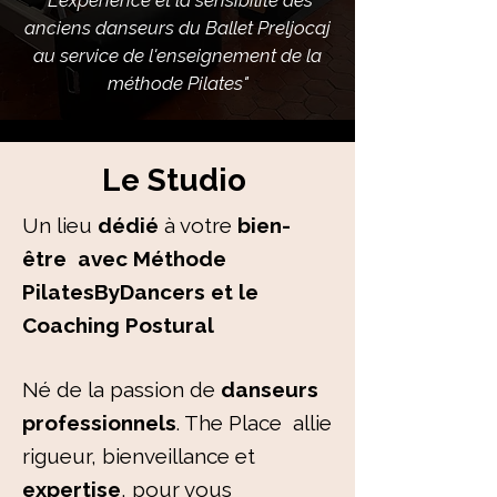
"L'expérience et la sensibilité des
anciens danseurs du Ballet Preljocaj
au service de l'enseignement de la
méthode Pilates"
Le Studio
Un lieu
dédié
à votre
bien-
être avec Méthode
PilatesByDancers et le
Coaching Postural
Né de la passion de
danseurs
professionnels
. The Place allie
rigueur, bienveillance et
expertise
, pour vous