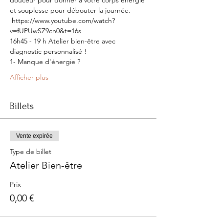
douceur pour donner à votre corps énergie 
et souplesse pour débouter la journée. 
 https://www.youtube.com/watch?
v=fUPUwSZ9cn0&t=16s
16h45 - 19 h Atelier bien-être avec 
diagnostic personnalisé !
1- Manque d'énergie ?
Afficher plus
Billets
Vente expirée
Type de billet
Atelier Bien-être
Prix
0,00 €