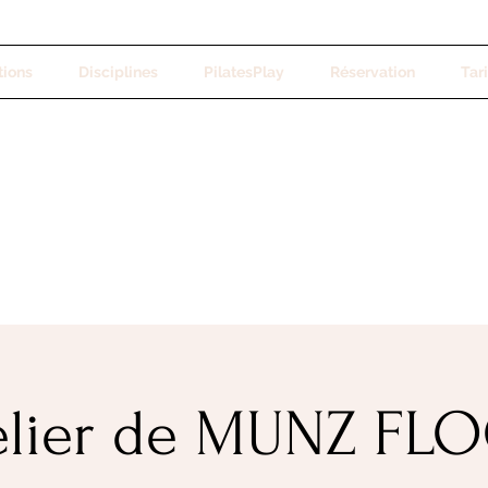
tions
Disciplines
PilatesPlay
Réservation
Tari
elier de MUNZ FL