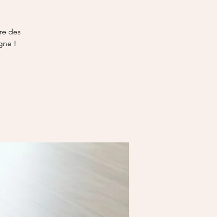
re des
igne !