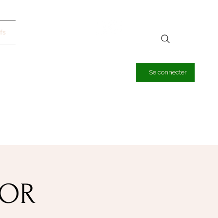
fs
Se connecter
OOR