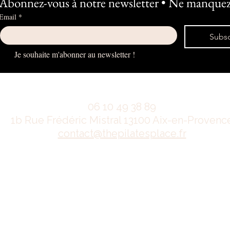
Abonnez-vous à notre newsletter • Ne manquez 
Email
*
Subsc
Je souhaite m'abonner au newsletter !
06 10 49 38 89
1b Rue Frédéric Mistral 13100 Aix-en-Provenc
contact@thepilatesplace.fr
Mentions légales
Conditions générales de ventes