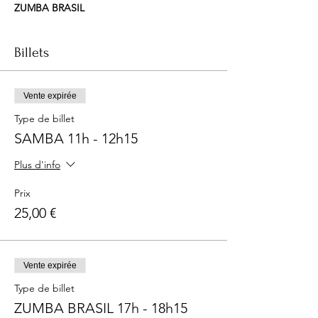
ZUMBA BRASIL
Des mouvements de danse - chorégraphiés,
pour danser sur les meilleurs hits brésiliens
Billets
du moment. disons que l'on se sent
toujours mieux après avoir senti la vibration
de cette danse Zumba Brésil !
Vente expirée
Type de billet
SAMBA 11h - 12h15
Plus d'info
Prix
25,00 €
Vente expirée
Type de billet
ZUMBA BRASIL 17h - 18h15