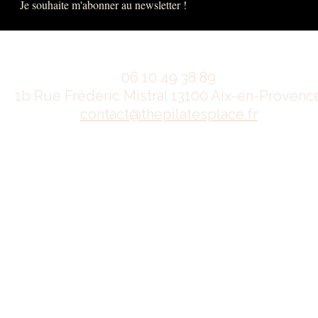
Je souhaite m'abonner au newsletter !
06 10 49 38 89
1b Rue Frédéric Mistral 13100 Aix-en-Provenc
contact@thepilatesplace.fr
Mentions légales
Conditions générales de ventes