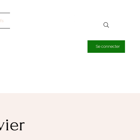
fs
Se connecter
vier