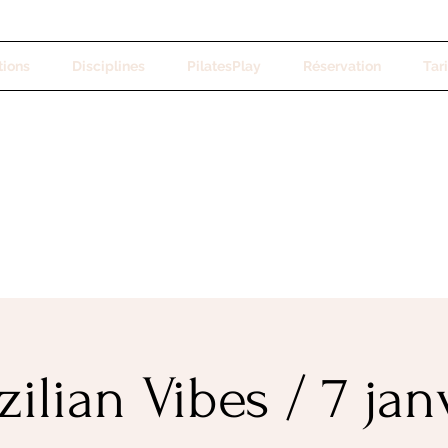
tions
Disciplines
PilatesPlay
Réservation
Tari
zilian Vibes / 7 jan