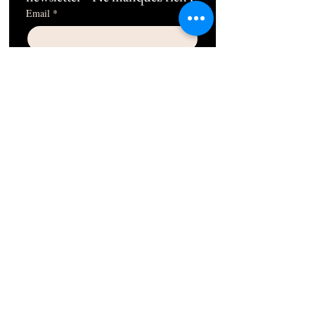
Email
*
Subscribe
Je souhaite m'abonner au 
newsletter !
06 10 49 38 89
1b Rue Frédéric Mistral 13100 Aix-en-
Provence
contact@thepilatesplace.fr
Mentions légales
Conditions générales de ventes