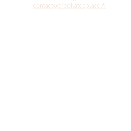
contact@thepilatesplace.fr
Mentions légales
Conditions générales de ventes