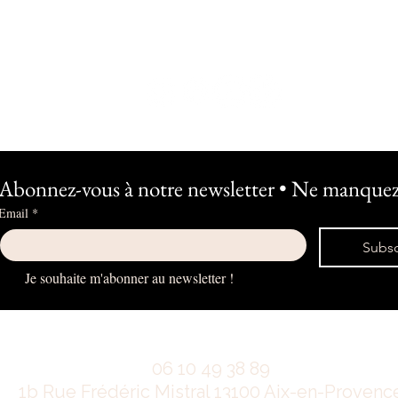
Abonnez-vous à notre newsletter • Ne manquez 
Email
*
Subsc
Je souhaite m'abonner au newsletter !
06 10 49 38 89
1b Rue Frédéric Mistral 13100 Aix-en-Provenc