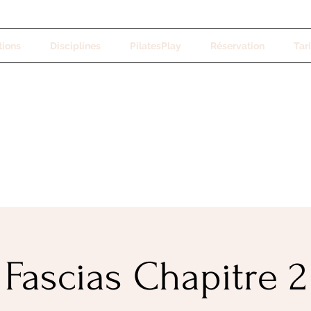
tions
Disciplines
PilatesPlay
Réservation
Tari
Fascias Chapitre 2