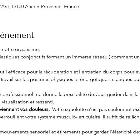
'Arc, 13100 Aix-en-Provence, France
événement
de notre organisme.
 élastiques conjonctifs formant un immerse réseau ( comment un 
til efficace pour la récupération et l'entretien du corps pour év
 travail sur les postures physiques et énergétiques, statiques o
professionnel me donne la possibilité de vous guider dans l
isualisation et ressenti. 
viennent vos douleurs,
  Votre squelette n'est pas seulement osse
 verrouillent votre système musculo- articulaire. Il suffit de rel
 mouvements sensoriel et étirements pour garder l'élasticité des f