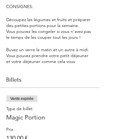
CONSIGNES:
Découpez les légumes et fruits et préparer
des petites portions pour la semaine.
Vous pouvez les congeler si vous n'avez pas
le temps de les couper tout les jours !
Buvez un verre le matin et un autre à midi.
Vous pouvez prendre votre petit déjeuner
et votre déjeuner comme cela vous
semble... avec modération, bien évidement
!
Essayez de manger sainement pendant les
Billets
15 jours.
Les soupes sont de saison, profitez-en !
Vente expirée
Bien évidemment, nous sommes tous
Type de billet
différents, pour certaines personnes 15
jours ne seront pas suffisants pour attendre
Magic Portion
des objectifs.Pas de soucis, vous continuent
dans le même rythme encore 15 jours !​
Prix
130,00 €