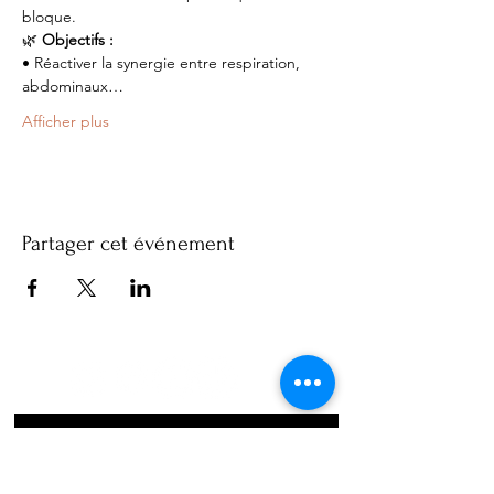
bloque.
🌿
 Objectifs :
• Réactiver la synergie entre respiration, 
abdominaux…
Afficher plus
Partager cet événement
Abonnez-vous à notre 
newsletter • Ne manquez rien !