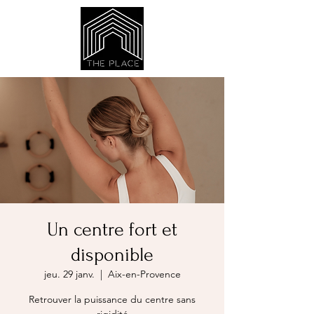
Un centre fort et
disponible
jeu. 29 janv.
  |  
Aix-en-Provence
Retrouver la puissance du centre sans