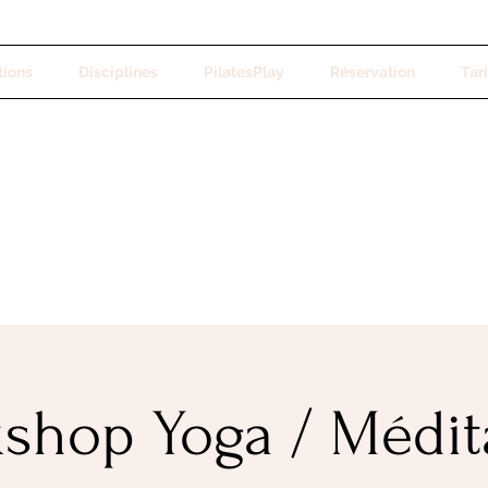
tions
Disciplines
PilatesPlay
Réservation
Tari
shop Yoga / Médit