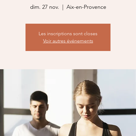
dim. 27 nov.
  |  
Aix-en-Provence
Les inscriptions sont closes
Voir autres événements