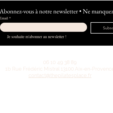
Abonnez-vous à notre newsletter • Ne manquez 
Email
*
Subsc
Je souhaite m'abonner au newsletter !
06 10 49 38 89
1b Rue Frédéric Mistral 13100 Aix-en-Provenc
contact@thepilatesplace.fr
Mentions légales
Conditions générales de ventes