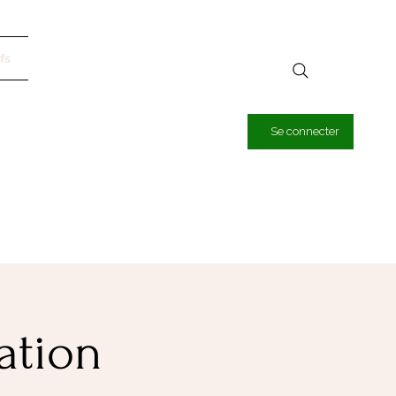
fs
Se connecter
ation