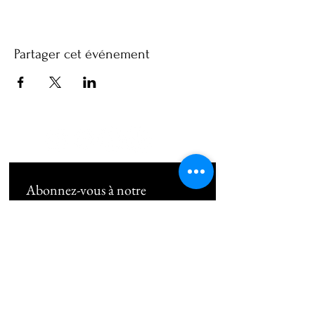
Partager cet événement
Abonnez-vous à notre 
newsletter • Ne manquez rien !
Email
*
Subscribe
Je souhaite m'abonner au 