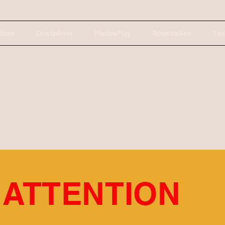
tions
Disciplines
PilatesPlay
Réservation
Tari
ATTENTION