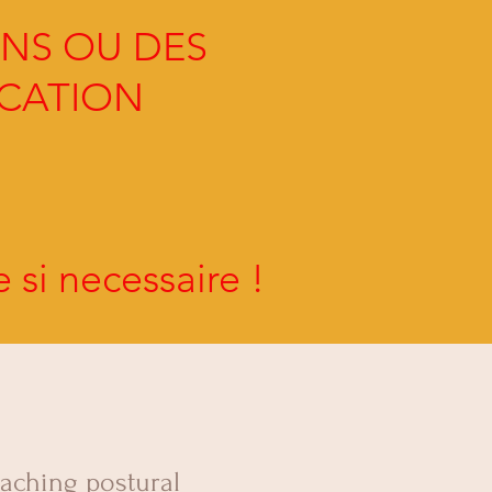
ONS OU DES
ICATION
si necessaire !
aching postural