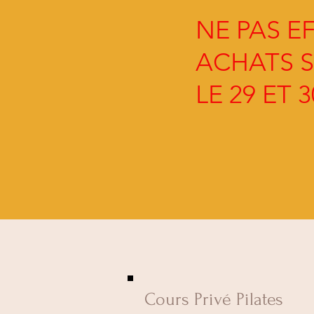
NE PAS E
ACHATS S
LE 29 ET 
Cours Privé Pilates