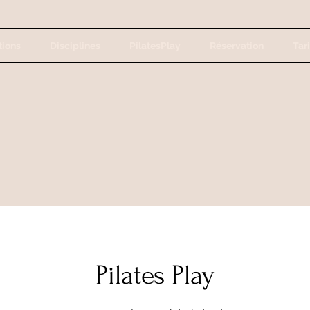
tions
Disciplines
PilatesPlay
Réservation
Tari
Pilates Play