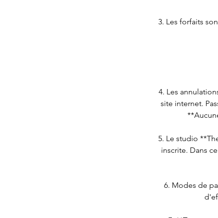
3. Les forfaits so
4. Les annulation
site internet. P
**Aucune
5. Le studio **Th
inscrite. Dans c
6. Modes de pa
d'ef