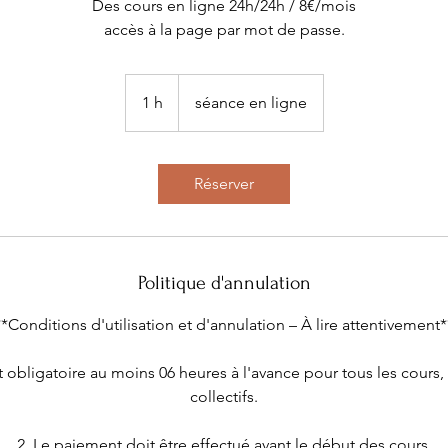
Des cours en ligne 24h/24h / 8€/mois
accès à la page par mot de passe.
1 h
1
séance en ligne
Réserver
Politique d'annulation
**Conditions d'utilisation et d'annulation – À lire attentivement*
st obligatoire au moins 06 heures à l'avance pour tous les cours,
collectifs.
2. Le paiement doit être effectué avant le début des cours.