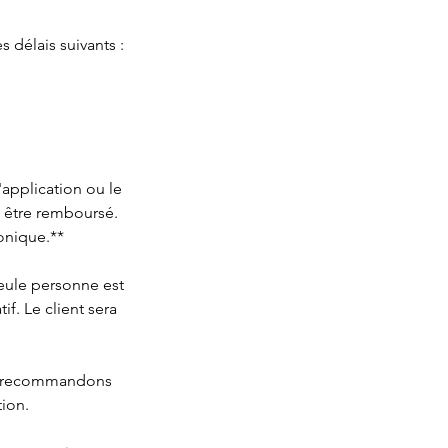
s délais suivants :
'application ou le
s être remboursé.
onique.**
seule personne est
f. Le client sera
us recommandons
tion.