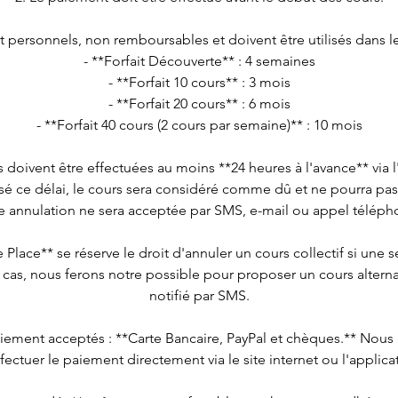
nt personnels, non remboursables et doivent être utilisés dans le
- **Forfait Découverte** : 4 semaines
- **Forfait 10 cours** : 3 mois
- **Forfait 20 cours** : 6 mois
- **Forfait 40 cours (2 cours par semaine)** : 10 mois
s doivent être effectuées au moins **24 heures à l'avance** via l
assé ce délai, le cours sera considéré comme dû et ne pourra pa
 annulation ne sera acceptée par SMS, e-mail ou appel téléph
e Place** se réserve le droit d'annuler un cours collectif si une 
e cas, nous ferons notre possible pour proposer un cours alternati
notifié par SMS.
iement acceptés : **Carte Bancaire, PayPal et chèques.** No
fectuer le paiement directement via le site internet ou l'applica