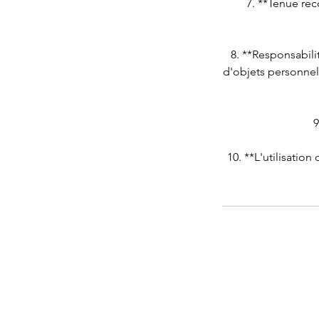
7. **Tenue re
8. **Responsabili
d'objets personnel
9
10. **L'utilisation