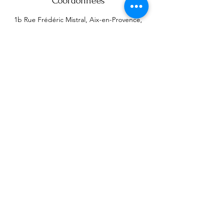
Coordonnées
1b Rue Frédéric Mistral, Aix-en-Provence,
France
04 42 67 15 57 / 06 10 49 38 89
contact@thepilatesplace.fr
Abonnez-vous à notre 
newsletter • Ne manquez rien !
Email
*
Subscribe