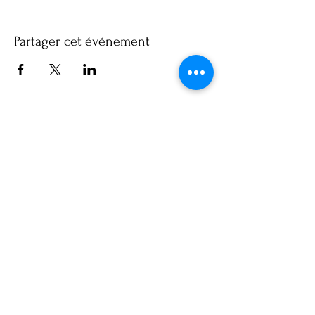
Partager cet événement
Abonnez-vous à notre 
newsletter • Ne manquez rien !
Email
*
Subscribe
Je souhaite m'abonner au 
newsletter !