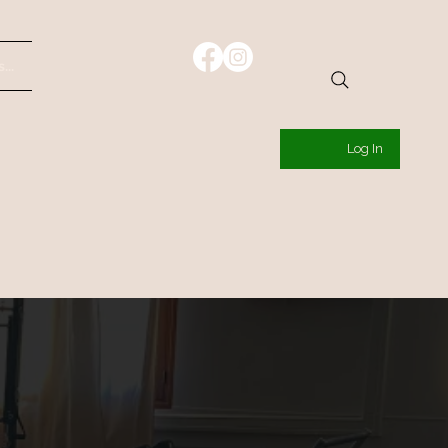
...
Log In