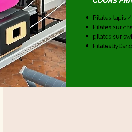
COURS PRIV
Pilates tapis /
Pilates sur ch
pilates sur swi
PilatesByDanc
R