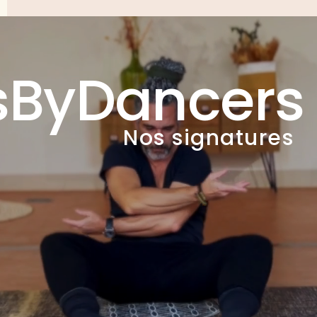
esByDancers
Nos
signatures