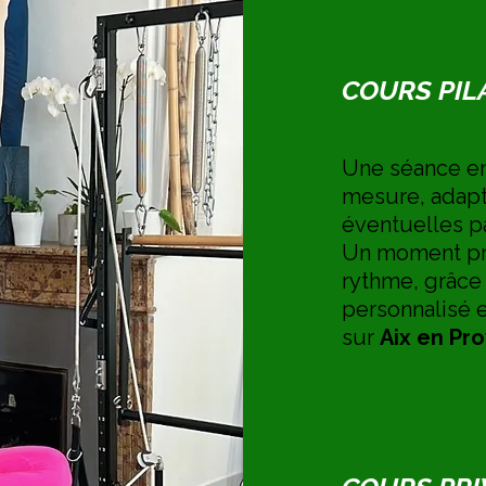
COURS PIL
Une séance e
mesure, adapté
éventuelles p
Un moment pri
rythme, grâce
personnalisé e
sur
Aix en Pr