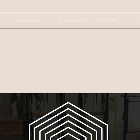
n
Nouveau lien
Liste déroulante
PilatesPlay
Plus