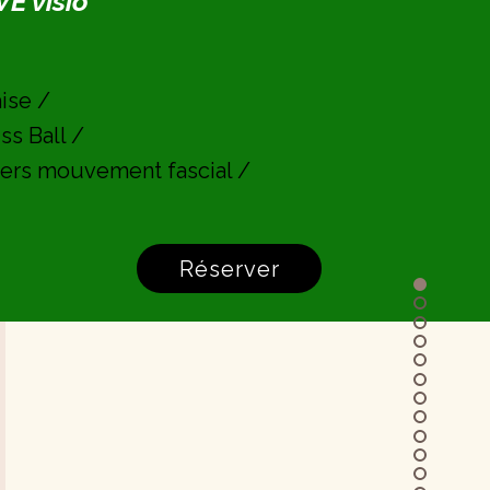
E visio
aise /
ss Ball /
ers mouvement fascial /
Réserver