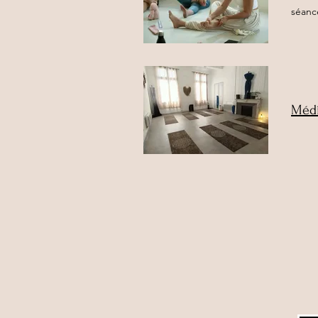
séanc
Médi