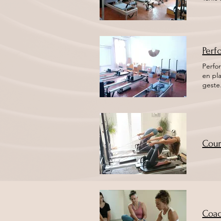
Perf
Performance Sp
en pl
Cour
Coac