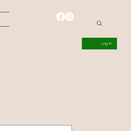
...
Log In