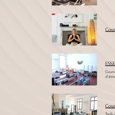
Cour
ESSE
Cours
d'étir
Cour
Tarifs