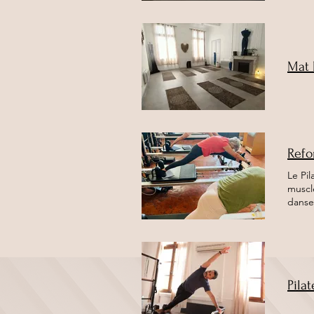
Mat 
Refo
Le Pi
muscl
danseu
Pila