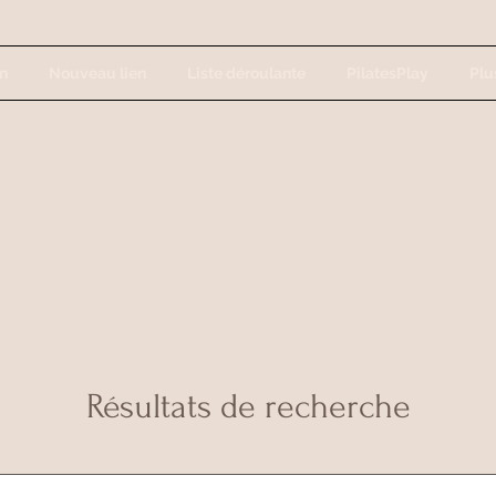
n
Nouveau lien
Liste déroulante
PilatesPlay
Plus
Résultats de recherche