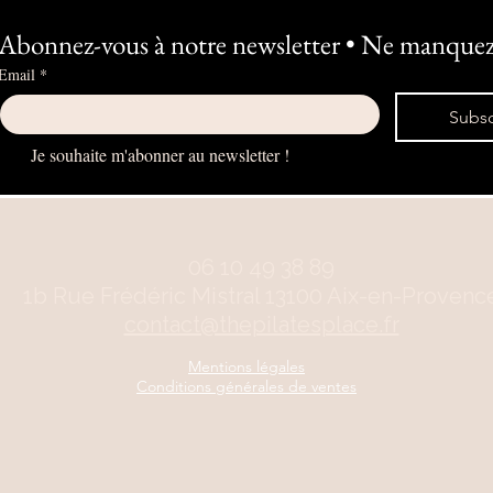
Abonnez-vous à notre newsletter • Ne manquez 
Email
*
Subsc
Je souhaite m'abonner au newsletter !
06 10 49 38 89
1b Rue Frédéric Mistral 13100 Aix-en-Provenc
contact@thepilatesplace.fr
Mentions légales
Conditions générales de ventes