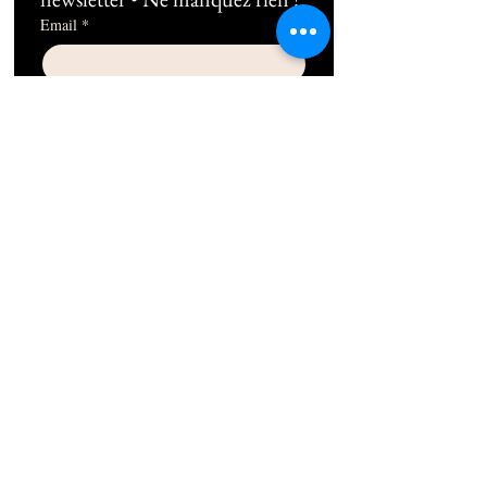
Email
*
Subscribe
Je souhaite m'abonner au 
newsletter !
06 10 49 38 89
1b Rue Frédéric Mistral 13100 Aix-en-
Provence
contact@thepilatesplace.fr
Mentions légales
Conditions générales de ventes