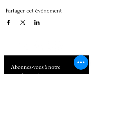
Partager cet événement
Abonnez-vous à notre 
newsletter • Ne manquez rien !
Email
*
Subscribe
Je souhaite m'abonner au 
newsletter !