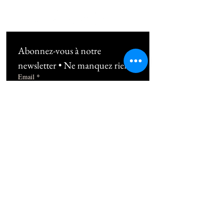
Abonnez-vous à notre 
newsletter • Ne manquez rien !
Email
*
Subscribe
Je souhaite m'abonner au 
newsletter !
06 10 49 38 89
1b Rue Frédéric Mistral 13100 Aix-en-
Provence
contact@thepilatesplace.fr