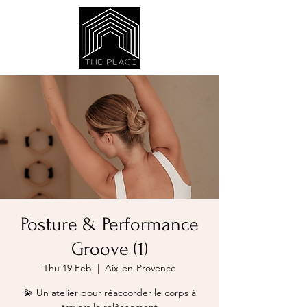
Posture & Performance
Groove (1)
Thu 19 Feb
  |  
Aix-en-Provence
💫 Un atelier pour réaccorder le corps à