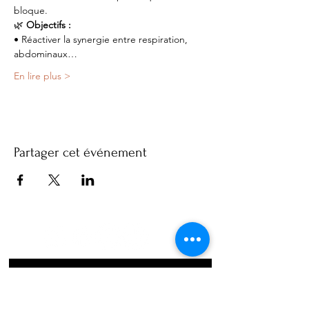
bloque.
🌿
 Objectifs :
• Réactiver la synergie entre respiration, 
abdominaux…
En lire plus >
Partager cet événement
Abonnez-vous à notre 
newsletter • Ne manquez rien !