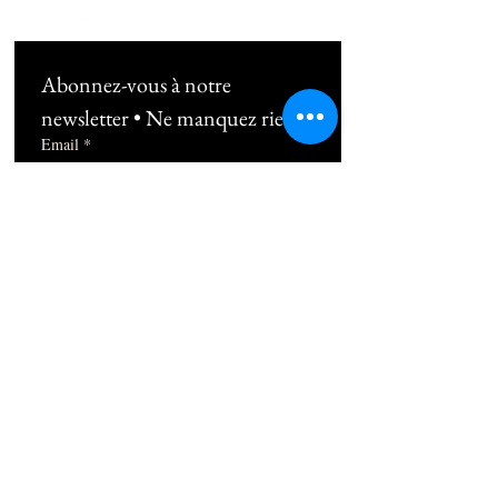
Abonnez-vous à notre 
newsletter • Ne manquez rien !
Email
*
Subscribe
Je souhaite m'abonner au 
newsletter !
06 10 49 38 89
1b Rue Frédéric Mistral 13100 Aix-en-
Provence
contact@thepilatesplace.fr
Mentions légales