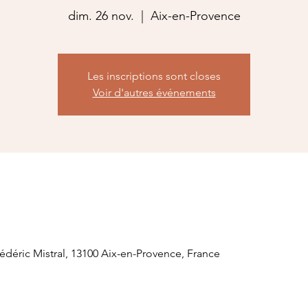
dim. 26 nov.
  |  
Aix-en-Provence
Les inscriptions sont closes
Voir d'autres événements
édéric Mistral, 13100 Aix-en-Provence, France