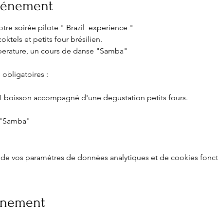
événement
tre soirée pilote " Brazil experience "
ktels et petits four brésilien.
mperature, un cours de danse "Samba"
 obligatoires :
1 boisson accompagné d'une degustation petits fours.
s "Samba"
de vos paramètres de données analytiques et de cookies fonct
vénement