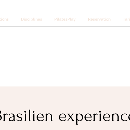
tions
Disciplines
PilatesPlay
Réservation
Tari
Brasilien experienc