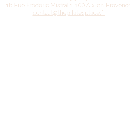
1b Rue Frédéric Mistral 13100 Aix-en-Provenc
contact@thepilatesplace.fr
Mentions légales
Conditions générales de ventes