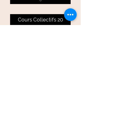
Engagement 6 mois
Cours Collectifs 20
400€
€
400
soit 20€ cours
Valable 8 mois
Acheter
Tous les cours collectifs
Forfait étudiant