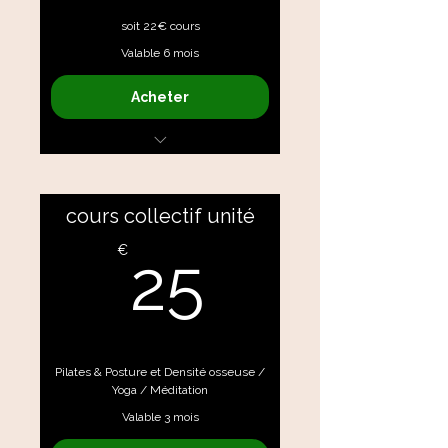
soit 22€ cours
Valable 6 mois
Acheter
Tous les cours collectifs
cours collectif unité
25€
€
25
Pilates & Posture et Densité osseuse /
Yoga / Méditation
Valable 3 mois