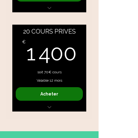
Méthode Pilates / Yoga /
Coaching
20 COURS PRIVES
1 400
€
1 400
soit 70€ cours
Valable 12 mois
Acheter
Méthode Pilates / Coaching