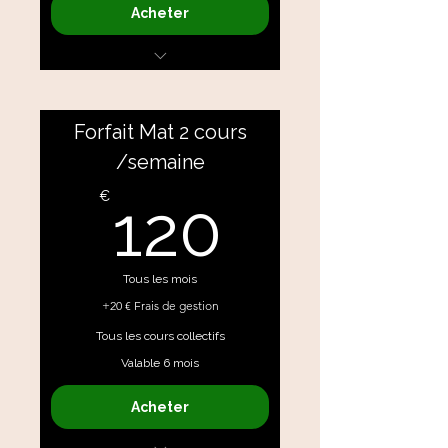
Acheter
Pilates ⎜Pilates & - Posture et
Densité osseuse
Yoga ⎜ Méditation
Forfait Mat 2 cours
/semaine
120€
€
120
Tous les mois
+20 € Frais de gestion
Tous les cours collectifs
Valable 6 mois
Acheter