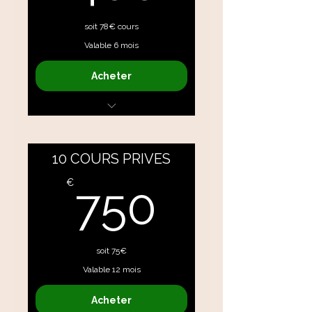
soit 78€ cours
Valable 6 mois
Acheter
Méthode Pilates / Yoga /
Coaching
10 COURS PRIVES
750€
€
750
soit 75€
Valable 12 mois
Acheter