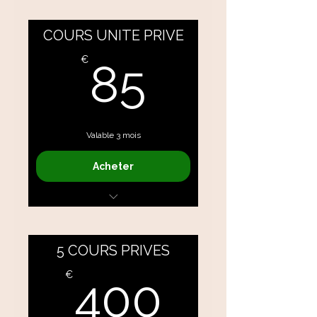
COURS UNITE PRIVE
85€
€
85
Valable 3 mois
Acheter
Méthode Pilates / Coaching
Postural / Yoga
5 COURS PRIVES
400€
€
400