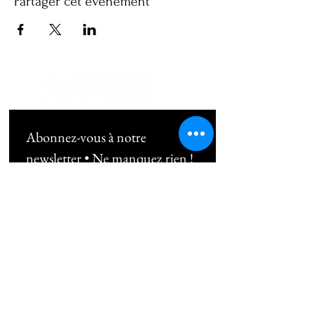
Partager cet événement
Abonnez-vous à notre 
newsletter • Ne manquez rien !
Email
*
Subscribe
Je souhaite m'abonner au 
newsletter !