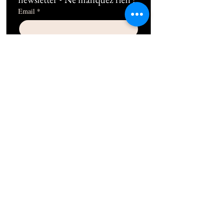
Email
*
Subscribe
Je souhaite m'abonner au 
newsletter !
06 10 49 38 89
1b Rue Frédéric Mistral 13100 Aix-en-
Provence
contact@thepilatesplace.fr
Mentions légales
Conditions générales de ventes