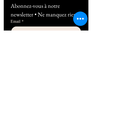
Abonnez-vous à notre 
newsletter • Ne manquez rien !
Email
*
Subscribe
Je souhaite m'abonner au 
newsletter !
06 10 49 38 89
1b Rue Frédéric Mistral 13100 Aix-en-
Provence
contact@thepilatesplace.fr
Mentions légales
Conditions générales de ventes