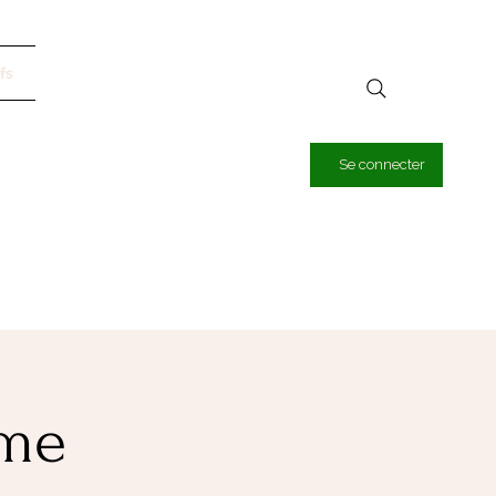
fs
Se connecter
rme