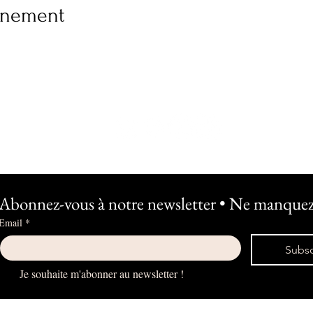
vénement
Abonnez-vous à notre newsletter • Ne manquez 
Email
*
Subsc
Je souhaite m'abonner au newsletter !