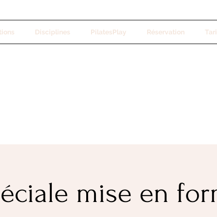
tions
Disciplines
PilatesPlay
Réservation
Tari
éciale mise en fo