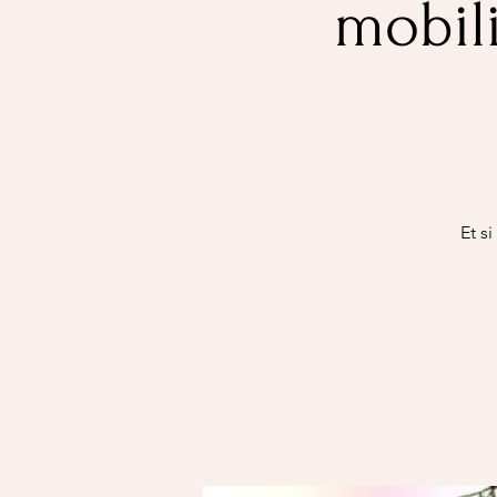
mobil
Et s