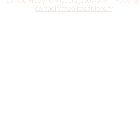
1b Rue Frédéric Mistral 13100 Aix-en-Provenc
contact@thepilatesplace.fr
Mentions légales
Conditions générales de ventes