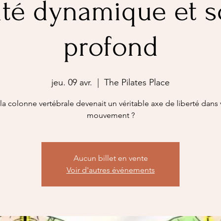
ité dynamique et s
profond
jeu. 09 avr.
  |  
The Pilates Place
i la colonne vertébrale devenait un véritable axe de liberté dans 
mouvement ?
Aucun billet en vente
Voir d'autres événements