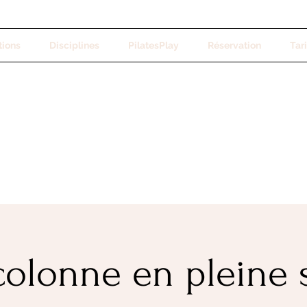
tions
Disciplines
PilatesPlay
Réservation
Tari
olonne en pleine 