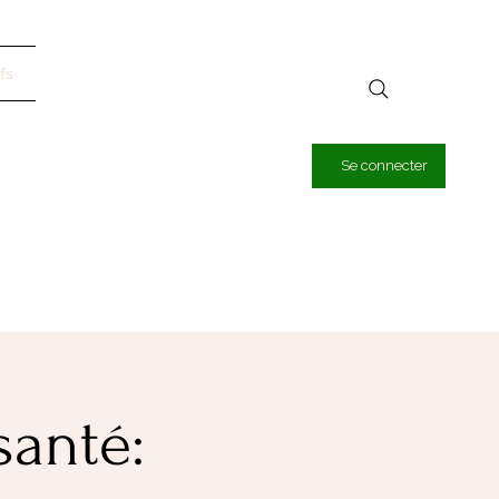
fs
Se connecter
santé: