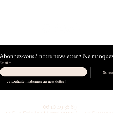
Abonnez-vous à notre newsletter • Ne manquez 
Email
*
Subsc
Je souhaite m'abonner au newsletter !
06 10 49 38 89