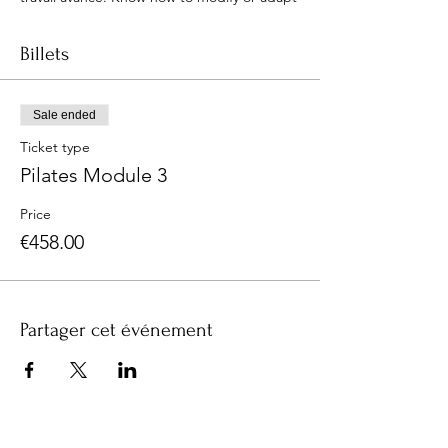
the exercises, Pilates according to the
different levels and anatomical profiles.
Billets
Know how to sequence advanced level
exercises with effective transitions.
Correction of written tests.
Sale ended
Ticket type
Pilates Module 3
Price
€458.00
Partager cet événement