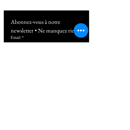
Abonnez-vous à notre 
newsletter • Ne manquez rien !
Email
*
Subscribe
Je souhaite m'abonner au 
newsletter !
06 10 49 38 89
1b Rue Frédéric Mistral 13100 Aix-en-
Provence
contact@thepilatesplace.fr
Mentions légales