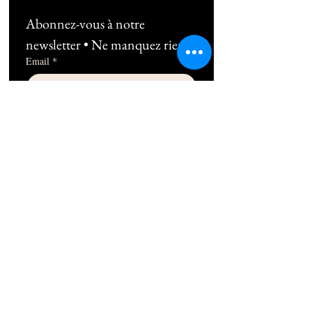
Abonnez-vous à notre 
newsletter • Ne manquez rien !
Email
*
Subscribe
Je souhaite m'abonner au 
newsletter !
06 10 49 38 89
1b Rue Frédéric Mistral 13100 Aix-en-
Provence
contact@thepilatesplace.fr
Mentions légales
Conditions générales de ventes