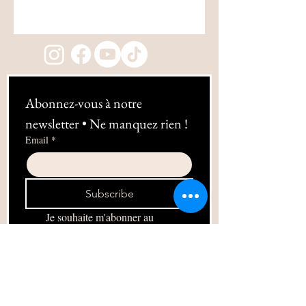
Abonnez-vous à notre 
newsletter • Ne manquez rien !
Email
*
Subscribe
Je souhaite m'abonner au 
newsletter !
06 10 49 38 89
1b Rue Frédéric Mistral 13100 Aix-en-